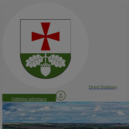
Dolní Dubňany
Odebírat informace