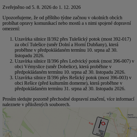
Zveřejněno od 5. 8. 2026 do 1. 12. 2026
Upozorňujeme, že od příštího týdne začnou v okolních obcích
probíhat opravy komunikací nebo mostů a s nimi spojené dopravní
omezení:
Uzavírka silnice II/392 přes Tulešický potok (most 392-017)
za obcí Tulešice (směr Dolní a Horní Dubňany), která
proběhne v předpokládaném termínu 10. srpna až 30.
listopadu 2026.
Uzavírka silnice II/396 přes Ledvický potok (most 396-007) v
obci Vémyslice (směr Dobelice), která proběhne v
předpokládaném termínu 10. srpna až 30. listopadu 2026.
Uzavírka silnice II/396 přes Rešický potok (most 396-003) v
obci Rešice (před kulturním domeme), která proběhne v
předpokládaném termínu 31. srpna až 30. listopadu 2026.
Prosím sledujte pozorně přechodné dopravní značení, více informací
naleznete v přiložených souborech.