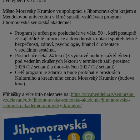
Zveřejněno 3. 6. 2026
Město Moravský Krumlov ve spolupráci s Jihomoravským krajem a
Mendelovou univerzitou v Brně spustili vzdělávací program
Jihomoravská seniorská akademie!
Program je určen pro posluchače ve věku 50+, kteří postupně
získají důležité informace a dovednosti z oblasti spotřebitelské
bezpečnosti, zdraví, psychologie, financí či orientace
v sociálním systému.
Posluchače čeká 24 lekcí (3 výukové hodiny každý týden)
pod vedením zkušených lektorů v termínech září–prosinec
2026 (12 setkání) a únor–květen 2027 (12 setkání).
Celý program je zdarma a bude probíhat v prostorách
Kulturního a kreativního centra Moravský Krumlov (budova
kina).
Přihlášky a více info naleznete na:
https://icv.mendelu.cz/seniorske-
vzdelavani/u3v/jihomoravska-seniorska-akademie/jihomoravska-
seniorska-akademie-moravsky-krumlov/