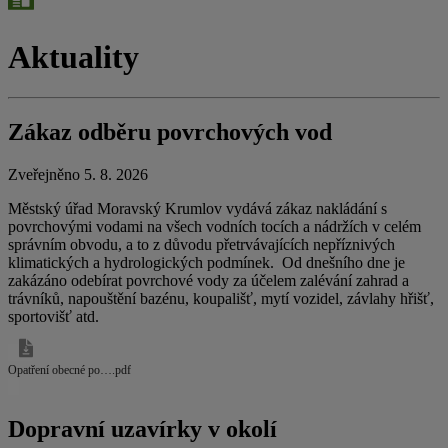
Aktuality
Zákaz odběru povrchových vod
Zveřejněno 5. 8. 2026
Městský úřad Moravský Krumlov vydává zákaz nakládání s
povrchovými vodami na všech vodních tocích a nádržích v celém
správním obvodu, a to z důvodu přetrvávajících nepříznivých
klimatických a hydrologických podmínek. Od dnešního dne je
zakázáno odebírat povrchové vody za účelem zalévání zahrad a
trávníků, napouštění bazénu, koupališť, mytí vozidel, závlahy hřišť,
sportovišť atd.
Opatření obecné po….pdf
Dopravní uzavírky v okolí