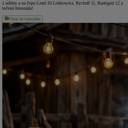
z udírny a na čepu Letní 10 Lobkowicz, Rychtář 11, Radegast 12 a
točená limonáda!
Přidat do kalendáře