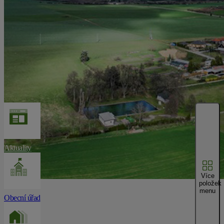
Aktuality
Více
položek
menu
Obecní úřad