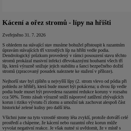
Kácení a ořez stromů - lípy na hřišti
Zveřejněno 31. 7. 2026
S ohledem na stávající stav musíme bohužel přistoupit k razantním
úpravám stávajících tří vzrostlých líp na hřišti vedle podia.
Dendrologický průzkum provedený v rámci posouzení stavu těchto
stromů prokázal masivní infekci dřevokaznými houbami všech tří
líp, která výrazně snižuje jejich stabilitu a šanci bezpečného dožití
stromů (zpracovaný posudek naleznete ke stažení v příloze).
Nejhorší stav byl zjištěn u nejvyšší lípy (2. strom vlevo od pódia při
pohledu ze hřiště), která bude muset být pokácena; u dvou líp vedle
podia bude muset být provedena razantní redukce koruny v rozsahu
cca 50%. Tento zásah výrazně sníží náporové zatížení zbývajících
korun i riziko vývratu či zlomu a umožní tak zachovat alespoň část
historické zelené kulisy pro další léta.
Všichni jsme na tyto vzrostlé stromy léta zvyklí, protože dotváří celé
prostředí a chápeme, že kácení nebo razantní ořez korun může
vyvolat negativní reakce. Je však nutné si uvědomit, že v místě s