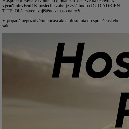
Hospoda u Pavla v Dolních Dubňanech Vás zve na
oslavu 1.
výročí otevření!
K poslechu zahraje žviá hudba DUO ADRIEN
TITE. Občerstvení zajištěno - maso na rožni.
V případě nepříznivého počasí akce přesunuta do společenského
sálu.