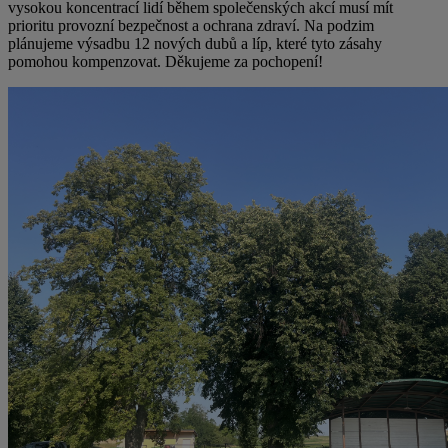
vysokou koncentrací lidí během společenských akcí musí mít
prioritu provozní bezpečnost a ochrana zdraví. Na podzim
plánujeme výsadbu 12 nových dubů a líp, které tyto zásahy
pomohou kompenzovat. Děkujeme za pochopení!